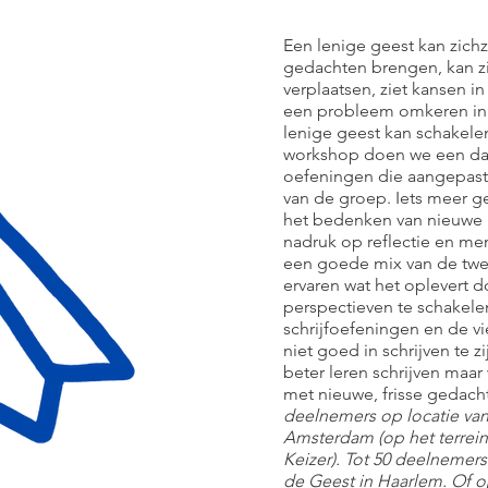
Een lenige geest kan zich
gedachten brengen, kan zi
verplaatsen, ziet kansen i
een probleem omkeren in
lenige geest kan schakelen
workshop doen we een dag
oefeningen die aangepast
van de groep. Iets meer ger
het bedenken van nieuwe 
nadruk op reflectie en me
een goede mix van de tw
ervaren wat het oplevert d
perspectieven te schakele
schrijfoefeningen en de vi
niet goed in schrijven te zi
beter leren schrijven maar 
met nieuwe, frisse gedach
deelnemers op locatie van
Amsterdam (op het terrein 
Keizer). Tot 50 deelnemer
de Geest in Haarlem. Of 