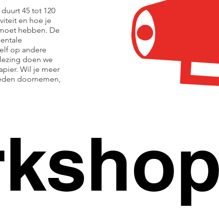
 duurt 45 tot 120
viteit en hoe je
r moet hebben. De
mentale
elf op andere
 lezing doen we
pier. Wil je meer
heden doornemen,
rksho