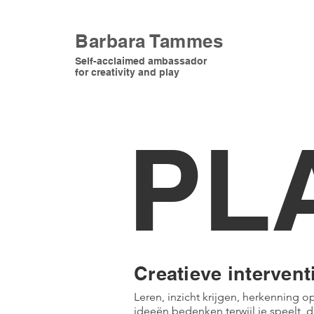
Barbara Tammes
Self-acclaimed ambassador
for creativity and play
PL
Creatieve intervent
Leren, inzicht krijgen, herkenning 
ideeën bedenken terwijl je speelt, da