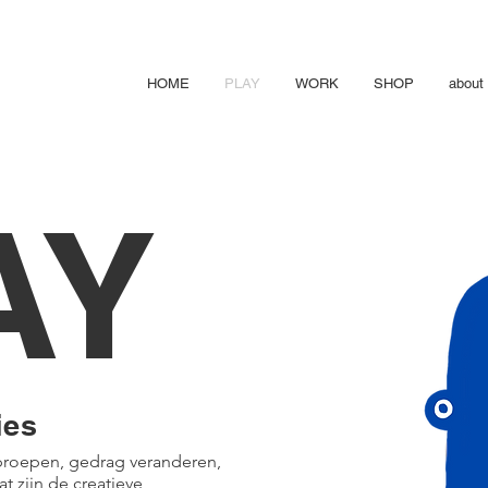
HOME
PLAY
WORK
SHOP
about
AY
ies
oproepen, gedrag veranderen,
t zijn de creatieve