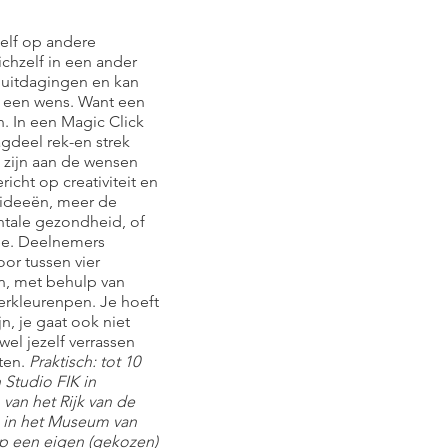
zelf op andere
chzelf in een ander
n uitdagingen en kan
 een wens. Want een
. In een Magic Click
deel rek-en strek
 zijn aan de wensen
icht op creativiteit en
ideeën, meer de
ntale gezondheid, of
ee. Deelnemers
oor tussen vier
n, met behulp van
erkleurenpen. Je hoeft
jn, je gaat ook niet
wel jezelf verrassen
ten.
Praktisch: tot 10
 Studio FIK in
van het Rijk van de
s in het Museum van
op een eigen (gekozen)