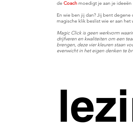
de
Coach
moedigt je aan je ideeën o
En wie ben jij dan? Jij bent degene
magische klik beslist wie er aan het 
Magic Click is geen werkvorm waarin
drijfveren en kwaliteiten om een tea
brengen, deze vier kleuren staan vo
evenwicht in het eigen denken te b
lez