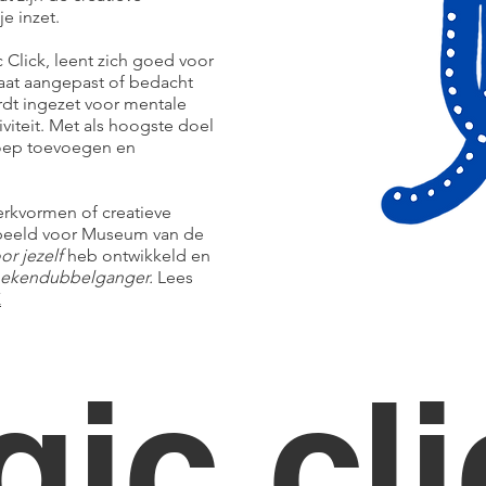
e inzet.
 Click, leent zich goed voor
aat aangepast of bedacht
dt ingezet voor mentale
iviteit. Met als hoogste doel
roep toevoegen en
rkvormen of creatieve
orbeeld voor Museum van de
or jezelf
heb ontwikkeld en
ekendubbelganger.
Lees
K
ic cli