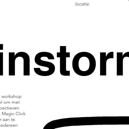
locatie.
insto
n workshop
el om met
spectieven
. Magic Click
r aan te
 iedereen