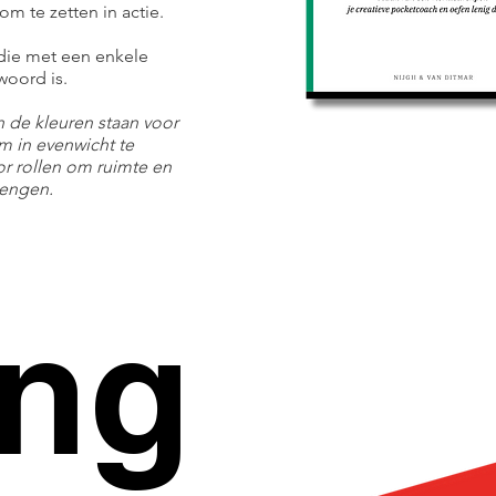
m te zetten in actie.
 die met een enkele
woord is.
 de kleuren staan voor
m in evenwicht te
or rollen om ruimte en
rengen.
ing