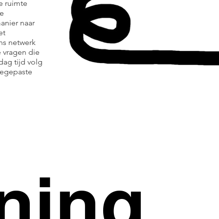
e ruimte
de
nier naar
et
ns netwerk
 vragen die
ag tijd volg
oegepaste
ining